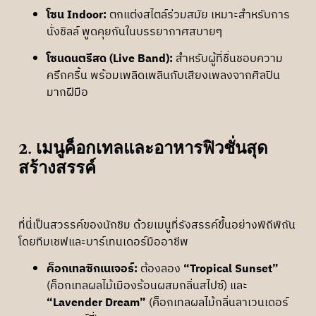
โซน Indoor:
ตกแต่งสไตล์ร่วมสมัย เหมาะสำหรับการ
นั่งชิลล์ พูดคุยกันในบรรยากาศสบายๆ
โซนดนตรีสด (Live Band):
สำหรับผู้ที่ชื่นชอบความ
ครึกครื้น พร้อมเพลิดเพลินกับเสียงเพลงจากศิลปิน
มากฝีมือ
2. เมนูค็อกเทลและอาหารฟิวชั่นสุด
สร้างสรรค์
ที่นี่เป็นสวรรค์ของนักชิม ด้วยเมนูที่รังสรรค์ขึ้นอย่างพิถีพิถัน
โดยทีมเชฟและบาร์เทนเดอร์มืออาชีพ
ค็อกเทลซิกเนเจอร์:
ต้องลอง
“Tropical Sunset”
(ค็อกเทลผลไม้เมืองร้อนผสมกลิ่นสไปซ์) และ
“Lavender Dream”
(ค็อกเทลผลไม้กลิ่นลาเวนเดอร์