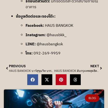
รถยนต์ส่วนตัว:
มีที่จอดรถสะดวกสบายภายใน
อาคาร
ข้อมูลติดต่อและจองโต๊ะ:
Facebook:
HAUS BANGKOK
Instagram:
@hausbkk_
LINE:
@hausbangkok
โทร:
092-269-9959
PREVIOUS
NEXT
HAUS BANGKOK บาร์สุขุมวิท บรรยากาศดี ดีเจ ดนตรีมันส์ เหมาะสำหรับทุกคืนพิเศษ
HAUS BANGKOK ผับกรุงเทพสุดฮิต เปิดประสบการณ์ปาร์ตี้ย่านทองหล่อที่คุณห้ามพลาด
more posts:
BLOG