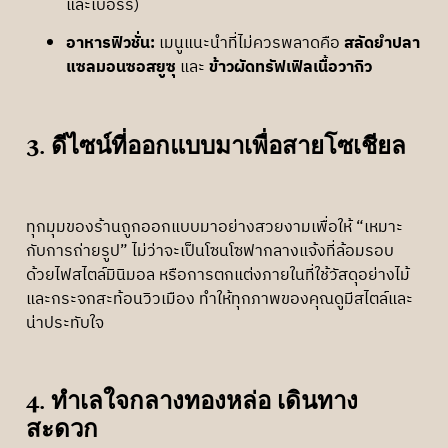
และเบอร์รี่)
อาหารฟิวชั่น:
เมนูแนะนำที่ไม่ควรพลาดคือ
สลัดยำปลา
แซลมอนซอสยูซุ
และ
ข้าวผัดทรัฟเฟิลเนื้อวากิว
3. ดีไซน์ที่ออกแบบมาเพื่อสายโซเชียล
ทุกมุมของร้านถูกออกแบบมาอย่างสวยงามเพื่อให้ “เหมาะ
กับการถ่ายรูป” ไม่ว่าจะเป็นโซนโซฟากลางแจ้งที่ล้อมรอบ
ด้วยไฟสไตล์มินิมอล หรือการตกแต่งภายในที่ใช้วัสดุอย่างไม้
และกระจกสะท้อนวิวเมือง ทำให้ทุกภาพของคุณดูมีสไตล์และ
น่าประทับใจ
4. ทำเลใจกลางทองหล่อ เดินทาง
สะดวก