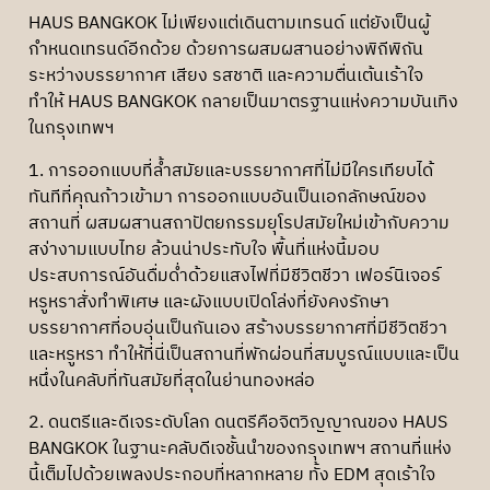
HAUS BANGKOK ไม่เพียงแต่เดินตามเทรนด์ แต่ยังเป็นผู้
กำหนดเทรนด์อีกด้วย ด้วยการผสมผสานอย่างพิถีพิถัน
ระหว่างบรรยากาศ เสียง รสชาติ และความตื่นเต้นเร้าใจ
ทำให้ HAUS BANGKOK กลายเป็นมาตรฐานแห่งความบันเทิง
ในกรุงเทพฯ
1. การออกแบบที่ล้ำสมัยและบรรยากาศที่ไม่มีใครเทียบได้
ทันทีที่คุณก้าวเข้ามา การออกแบบอันเป็นเอกลักษณ์ของ
สถานที่ ผสมผสานสถาปัตยกรรมยุโรปสมัยใหม่เข้ากับความ
สง่างามแบบไทย ล้วนน่าประทับใจ พื้นที่แห่งนี้มอบ
ประสบการณ์อันดื่มด่ำด้วยแสงไฟที่มีชีวิตชีวา เฟอร์นิเจอร์
หรูหราสั่งทำพิเศษ และผังแบบเปิดโล่งที่ยังคงรักษา
บรรยากาศที่อบอุ่นเป็นกันเอง สร้างบรรยากาศที่มีชีวิตชีวา
และหรูหรา ทำให้ที่นี่เป็นสถานที่พักผ่อนที่สมบูรณ์แบบและเป็น
หนึ่งในคลับที่ทันสมัยที่สุดในย่านทองหล่อ
2. ดนตรีและดีเจระดับโลก ดนตรีคือจิตวิญญาณของ HAUS
BANGKOK ในฐานะคลับดีเจชั้นนำของกรุงเทพฯ สถานที่แห่ง
นี้เต็มไปด้วยเพลงประกอบที่หลากหลาย ทั้ง EDM สุดเร้าใจ