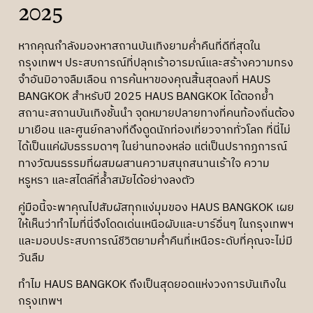
2025
หากคุณกำลังมองหาสถานบันเทิงยามค่ำคืนที่ดีที่สุดใน
กรุงเทพฯ ประสบการณ์ที่ปลุกเร้าอารมณ์และสร้างความทรง
จำอันมิอาจลืมเลือน การค้นหาของคุณสิ้นสุดลงที่ HAUS
BANGKOK สำหรับปี 2025 HAUS BANGKOK ได้ตอกย้ำ
สถานะสถานบันเทิงชั้นนำ จุดหมายปลายทางที่คนท้องถิ่นต้อง
มาเยือน และศูนย์กลางที่ดึงดูดนักท่องเที่ยวจากทั่วโลก ที่นี่ไม่
ได้เป็นแค่ผับธรรมดาๆ ในย่านทองหล่อ แต่เป็นปรากฏการณ์
ทางวัฒนธรรมที่ผสมผสานความสนุกสนานเร้าใจ ความ
หรูหรา และสไตล์ที่ล้ำสมัยได้อย่างลงตัว
คู่มือนี้จะพาคุณไปสัมผัสทุกแง่มุมของ HAUS BANGKOK เผย
ให้เห็นว่าทำไมที่นี่จึงโดดเด่นเหนือผับและบาร์อื่นๆ ในกรุงเทพฯ
และมอบประสบการณ์ชีวิตยามค่ำคืนที่เหนือระดับที่คุณจะไม่มี
วันลืม
ทำไม HAUS BANGKOK ถึงเป็นสุดยอดแห่งวงการบันเทิงใน
กรุงเทพฯ