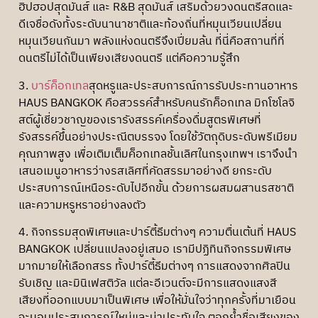
ฮิปฮอปสุดมันส์ และ R&B สุดมันส์ เสริมด้วยวงดนตรีสดและ
ดีเจชื่อดังทั้งระดับนานาชาติและท้องถิ่นที่หมุนเวียนเปลี่ยน
หมุนเวียนกันมา พลังแห่งดนตรีจึงเปี่ยมล้น ที่นี่คือสถานที่ที่
ดนตรีไม่ได้เป็นเพียงเสียงดนตรี แต่คือความรู้สึก
3.
บาร์ค็อกเทล
สุดหรูและประสบการณ์การรับประทานอาหาร
HAUS BANGKOK คือสวรรค์สำหรับคนรักค็อกเทล มิกโซโลจิ
สต์ผู้เชี่ยวชาญของเรารังสรรค์เครื่องดื่มสูตรพิเศษที่
รังสรรค์ขึ้นอย่างประณีตบรรจง โดยใช้วัตถุดิบระดับพรีเมียม
คุณภาพสูง เพื่อเติมเต็มค็อกเทลชั้นเลิศในกรุงเทพฯ เราจึงนำ
เสนอเมนูอาหารว่างรสเลิศที่คัดสรรมาอย่างดี ยกระดับ
ประสบการณ์เหนือระดับไปอีกขั้น ด้วยการผสมผสานรสชาติ
และความหรูหราอย่างลงตัว
4. กิจกรรมสุดพิเศษและปาร์ตี้ธีมต่างๆ ความตื่นเต้นที่ HAUS
BANGKOK เปลี่ยนแปลงอยู่เสมอ เรามีปฏิทินกิจกรรมพิเศษ
มากมายให้เลือกสรร ทั้งปาร์ตี้ธีมต่างๆ การแสดงจากศิลปิน
รับเชิญ และมินิเฟสติวัล แต่ละอีเวนต์จะมีการแสดงแสงสี
เสียงที่ออกแบบมาเป็นพิเศษ เพื่อให้มั่นใจว่าทุกครั้งที่มาเยือน
จะมอบประสบการณ์ใหม่และน่าประทับใจ ตอกย้ำชื่อเสียงของ