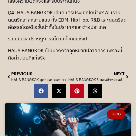
เลี่ยงความผิดหวังและรับประกันที่นั่ง
Q4: HAUS BANGKOK เล่นดนตรีประเภทใดบ้าง? A: เรามี
ดนตรีหลากหลายแนว ทั้ง EDM, Hip Hop, R&B และดนตรีสด
คัดสรรโดยดีเจชั้นนำทั้งในประเทศและต่างประเทศ
ร่วมสัมผัสปรากฏการณ์ยามค่ำคืนแห่งปี
HAUS BANGKOK เป็นมากกว่าจุดหมายปลายทาง เพราะนี่
คือคำตอบที่แท้จริง
PREVIOUS
NEXT
HAUS BANGKOK สุดยอดประสบการณ์ Nightlife ในกรุงเทพฯ 2025 ที่คุณไม่ควรพลาด!
HAUS BANGKOK ร้านเหล้าทองหล่อ สุดหรู พร้อมค็อกเทล ดนตรีสด และดีเจระดับท็อป
more posts:
BLOG